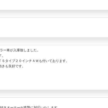
ーラー車が入庫致しました。
す。
ＴＳタイプ２０インチＡＷも付いております。
効きも良好です。
好きオーナーが真摯に対応いたします。