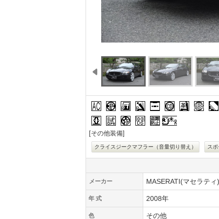
エアコン/クーラー
パワーステアリング
パワーウィンドウ
パワーシート
カセット/ステレオ
CD(CDチェン
革シート
AB
ジャッキ
試乗可能
外品アルミ
ディスチャージヘッドラ
盗難防止装置
リサイクル未
[その他装備]
クライスジークマフラー（音量切り替え）
スポ
MASERATI(マセラティ
メーカー
2008年
年 式
その他
色