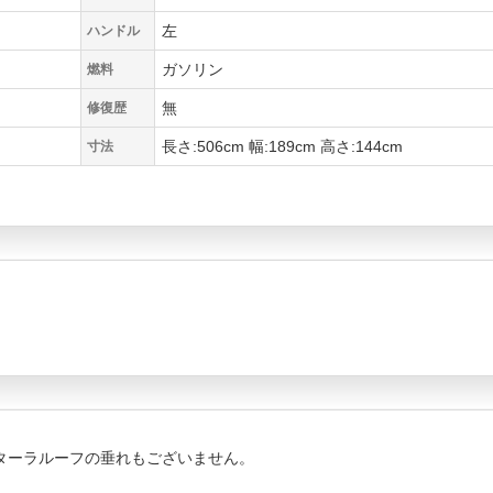
左
ハンドル
ガソリン
燃料
無
修復歴
長さ:506cm 幅:189cm 高さ:144cm
寸法
。
ターラルーフの垂れもございません。