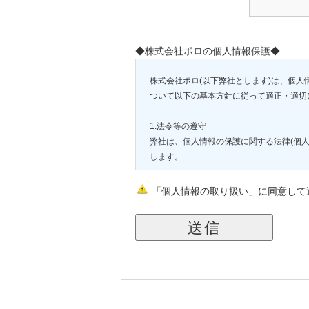
◆株式会社ポロの個人情報保護◆
株式会社ポロ(以下弊社とします)は、個
ついて以下の基本方針に従って適正・適切
1.法令等の遵守
弊社は、個人情報の保護に関する法律(個人
します。
2.従業員教育
「個人情報の取り扱い」に同意して
弊社は、個人情報の取り扱いが適正に行わ
3.個人情報の利用目的
弊社は、自動車販売業・損害保険代理業お
店頭を通じてお客様よりお預かりしました
い限りその他の目的に利用することはあり
(1)自動車販売業、及びこれらに付帯・関
(2)損害保険代理業、及びこれらに付帯す