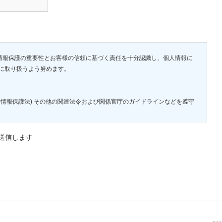
人情報保護の重要性とお客様の信頼に基づく責任を十分認識し、個人情報に
に取り扱うよう努めます。
情報保護法) その他の関連法令および関係官庁のガイドラインなどを遵守
送信します
れるよう従業員への教育・指導を徹底します。
よびそれに付随する業務を営んでおり、弊社が運営するウェブサイト及び
個人情報は、下記業務遂行に必要な範囲内で利用します。事前に説明のな
ません。
連する業務
る・関連する業務