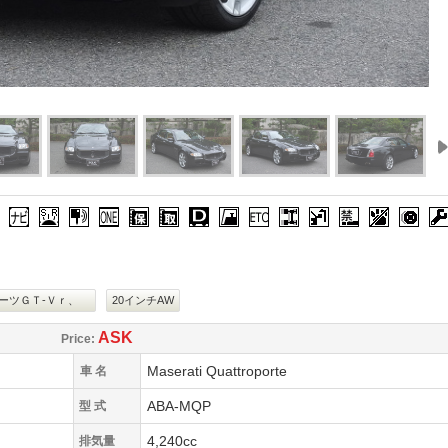
ジャー)
S
エアバッグ
ナビ
サンルーフ
キーレス
新車時保証書
取扱説明書
整備手帳/記録簿
ディーラー車
集中ドアロック
ETC
横滑り防止装置
電動格納ミラー
禁煙車
ペット同
ス
ンプ
預託・別途
ーツＧＴ‐Ｖｒ、
20インチAW
ASK
Price:
)
Maserati Quattroporte
車 名
ABA-MQP
型 式
4,240cc
排気量