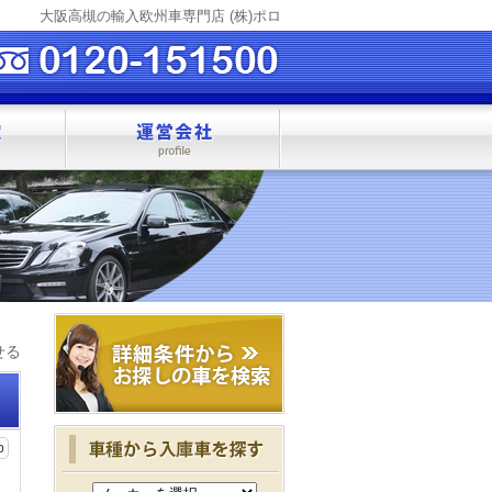
大阪高槻の輸入欧州車専門店 (株)ポロ
せる
b