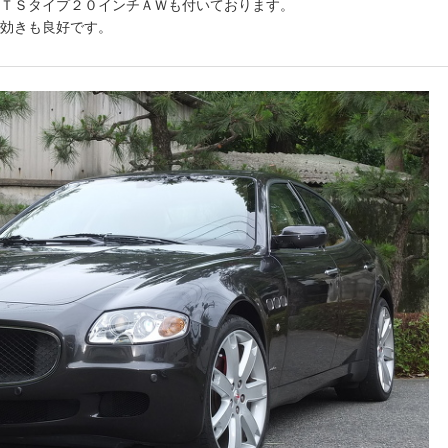
ＴＳタイプ２０インチＡＷも付いております。
効きも良好です。