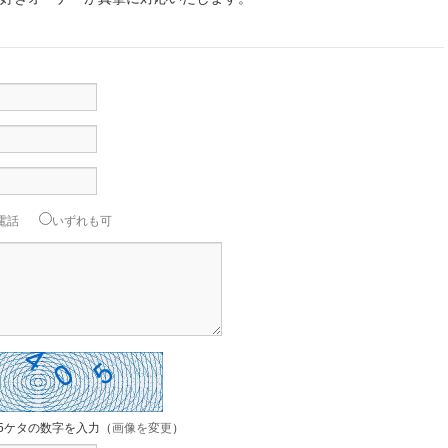
電話
いずれも可
5ケタの数字を入力（
画像を変更
）