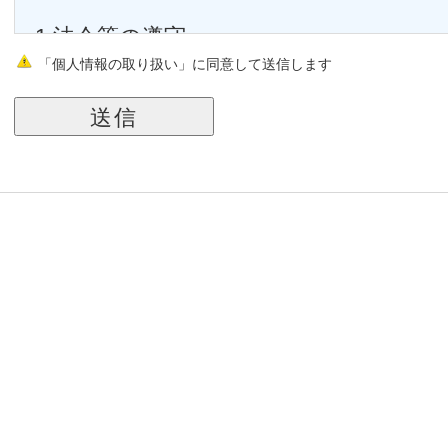
1.法令等の遵守
「個人情報の取り扱い」に同意して送信します
弊社は、個人情報の保護に関する法律(個
の関連法令および関係官庁のガイドライ
す。
2.従業員教育
弊社は、個人情報の取り扱いが適正に行
の教育・指導を徹底します。
3.個人情報の利用目的
弊社は、自動車販売業・損害保険代理業
業務を営んでおり、弊社が運営するウェ
通じてお客様よりお預かりしました個人