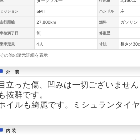
ダークブルー
3,160cc
色
排気量
5MT
左
ミッション
ハンドル
27,800km
ガソリン
走行距離
燃料
無
車検満了日
修復歴
4人
長さ:430c
乗車定員
寸法
その他の諸元詳細を表示
外 装
目立った傷、凹みは一切ございません
も抜群です。
ホイルも綺麗です。ミシュランタイヤ
内 装