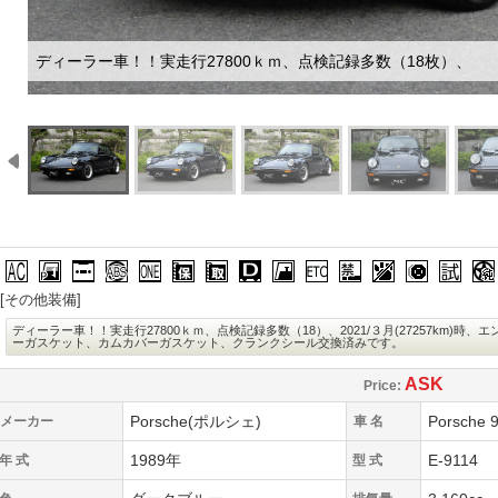
ディーラー車！！実走行27800ｋｍ、点検記録多数（18枚）、
エアコン/クーラー
パワーウィンドウ
カセット/ステレオ
ABS
新車時保証書
取扱説明書
整備手帳/記録簿
ディーラー車
集中ドアロック
ETC
禁煙車
ペット同乗歴
スペアタ
試乗
[その他装備]
ディーラー車！！実走行27800ｋｍ、点検記録多数（18）、2021/３月(27257km)
ーガスケット、カムカバーガスケット、クランクシール交換済みです。
ASK
Price:
Porsche(ポルシェ)
Porsche 
メーカー
車 名
1989年
E-9114
年 式
型 式