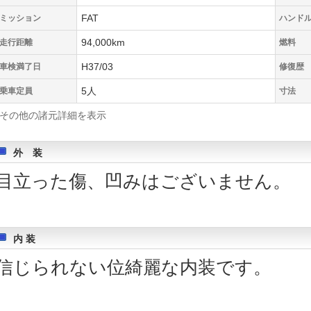
FAT
ミッション
ハンド
94,000km
走行距離
燃料
H37/03
車検満了日
修復歴
5人
乗車定員
寸法
その他の諸元詳細を表示
外 装
目立った傷、凹みはございません。
内 装
信じられない位綺麗な内装です。