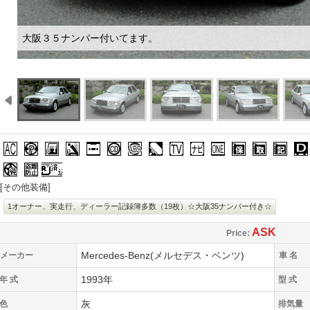
大阪３５ナンバー付いてます。
エアコン/クーラー
パワーステアリング
パワーウィンドウ
パワーシート
カセット/ステレオ
CD(CDチェンジャー)
ABS
エアバッグ
TV
ナビ
新車時保証書
取扱説明書
整備手帳
ワン
純正アルミ
盗難防止装置
[その他装備]
1オーナー、実走行、ディーラー記録簿多数（19枚）☆大阪35ナンバー付き☆
ASK
Price:
Mercedes-Benz(メルセデス・ベンツ)
メーカー
車 名
1993年
年 式
型 式
灰
色
排気量