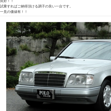
良好！！
試乗すればご納得頂ける調子の良い一台です。
一見の価値有！！