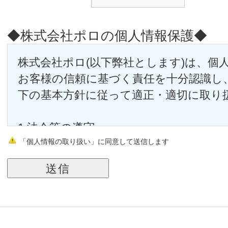
◆株式会社ポロの個人情報保護◆
株式会社ポロ(以下弊社とします)は、個
お客様の信頼に基づく責任を十分認識し
下の基本方針に従って適正・適切に取り
1.法令等の遵守
「個人情報の取り扱い」に同意して送信します
弊社は、個人情報の保護に関する法律(個
の関連法令および関係官庁のガイドライ
す。
2.従業員教育
弊社は、個人情報の取り扱いが適正に行